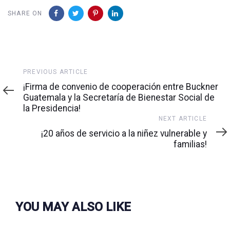
SHARE ON
Previous
PREVIOUS ARTICLE
Article
¡Firma de convenio de cooperación entre Buckner
Guatemala y la Secretaría de Bienestar Social de
la Presidencia!
Next
NEXT ARTICLE
Article
¡20 años de servicio a la niñez vulnerable y
familias!
YOU MAY ALSO LIKE