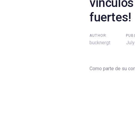
Post
vínculos
navigati
fuertes!
AUTHOR:
PUB
bucknergt
July
Como parte de su com
Mi Familia, Mi Comuni
construir relaciones
mutuo y el desarrollo
adolescentes.
A través de actividade
convivencia y la reso
comunitaria. Estos en
comunidad comienza c