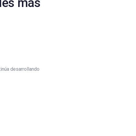
ades más
tinúa desarrollando
 compartir, aprender y
eve el acompañamiento
, niños y
nicación, la
ecen la vida
desarrollo de una