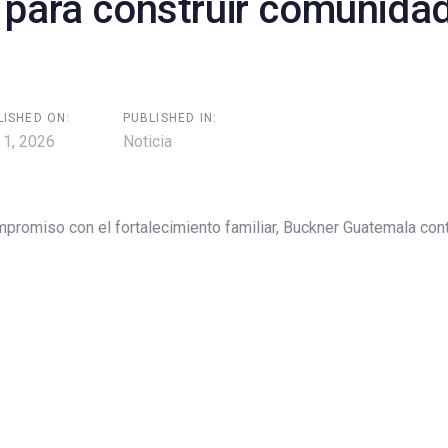
 para construir comunid
on
LISHED ON:
PUBLISHED IN:
 1, 2026
Noticia
promiso con el fortalecimiento familiar, Buckner Guatemala con
dad, una iniciativa que crea espacios donde las familias pueden
 más sólidas dentro de sus comunidades. Este programa promu
 de redes de apoyo que contribuyen al bienestar integral de niñas
s participativas, las familias fortalecen habilidades para la comu
lución de conflictos, mientras comparten experiencias que enriqu
cuentros fomentan el sentido de pertenencia y recuerdan que el 
on familias fuertes y comprometidas.