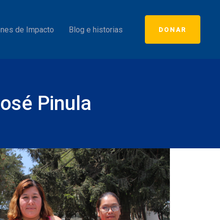
nes de Impacto
Blog e historias
DONAR
osé Pinula