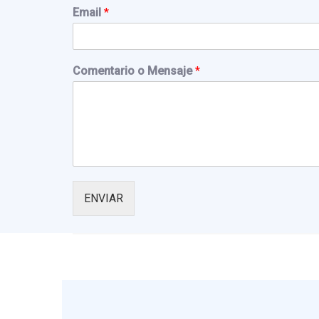
i
Email
*
r
s
t
Comentario o Mensaje
*
ENVIAR