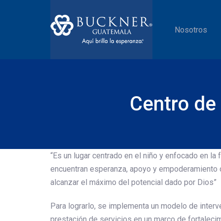
Skip
Skip
links
to
Nosotros
content
Centro de
“Es un lugar centrado en el niño y enfocado en la
encuentran esperanza, apoyo y empoderamiento 
alcanzar el máximo del potencial dado por Dios”
Para lograrlo, se implementa un modelo de interv
prestación de servicios en un marco de fortalecimi