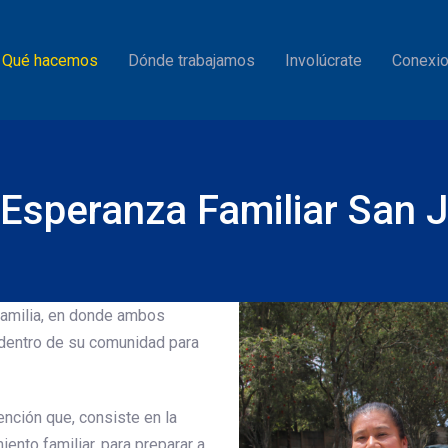
Qué hacemos
Dónde trabajamos
Involúcrate
Conexio
 Esperanza Familiar San J
 familia, en donde ambos
dentro de su comunidad para
ención que, consiste en la
ento familiar, para preparar a