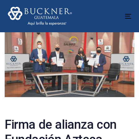
Skip
Skip
links
to
Tog
content
nav
Post
navigation
Firma de alianza con