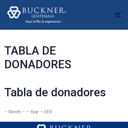
Skip
Skip
links
to
Tog
content
nav
TABLA DE
DONADORES
Tabla de donadores
– Month – – Year – VER